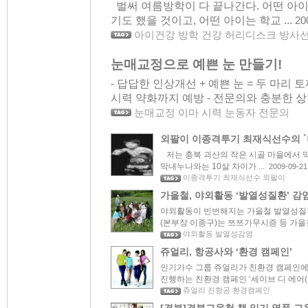
벌써 여름방학이 다 끝나간다. 어떤 아이
기도 했을 것이고, 어떤 아이는 학교 ...
20
아이건강 방학 건강 허리디스크 방사
눈매교정으로 예쁜 눈 만들기!
- 답답한 인상개선 + 예쁜 눈 = 두 마리
시력 약화까지 예방 - 전문의와 충분한 상담
눈매교정 이마 시력 눈동자 전문의
외팔이 이종격투기 최재식선수의 `나
저는 충북 괴산의 작은 시골 마을에서 
막내누나와는 10살 차이가 ...
2009-09-21
이종격투기 최재식선수 외팔이
가을철, 야외활동 ‘발열성질환’ 감
야외활동이 빈번해지는 가을철 발열성질
(본부장 이종구)는 쯔쯔가무시증 등 가을철
야외활동 발열성감염
쥬얼리, 항공사와 ‘환경 캠페인’
인기가수 그룹 쥬얼리가 친환경 캠페인에 나선
진행하는 친환경 캠페인 ‘세이브 디 에어(Sa
쥬얼리 진항공 환경캠페인