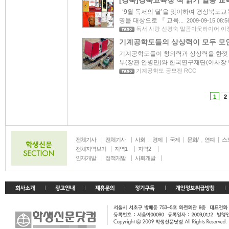
[경북]경북교육청 책 읽기 열풍 교
‘9월 독서의 달’을 맞이하여 경상북도교
명을 대상으로 『 교육...
2009-09-15 08:5
독서 사랑 신경숙 말콤아웃라이어 이
기계공학도들의 상상력이 모두 모
기계공학도들이 창의력과 상상력을 한껏 
부(장관 안병만)와 한국연구재단(이사장 박
기계공학도 공모전 RCC
1
2
전체기사
전체기사
사회
경제
국제
문화/
연예
스
생활
전체지역보기
지역1
지역2
인재개발
정책개발
사회개발