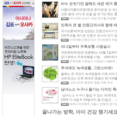
비누 손씻기만 잘해도 세균 제거 충
식품의약품안전청(청장 윤여표)은 손 씻는
교한 결과, 비누로 손을 잘 씻기만 해도 충분
비누세척 손씻기 세균 제거율 위생물
민족의 큰 별 안중근의사와 함께 떠나
국가보훈처(처장 김양)는 안중근의사가 
100주년을 계기로 안중근 의사의 의거 정신
기억여행 안중근의사 국가보훈처 하
10.1일부터 우측보행 시범실시
국토해양부(장관 정종환)는 10월 1일부
공기관에서 우측보행을 시범...
2009-09-3
우측보행 시범실시 시범실시 wlgkcjf
추석에도 녹색생활, 그린스타트!
올해는 온 국민이 녹색명절로 더욱 의미
네트워크는 민족 최대의 명절인 한가위를 맞
그린스타트 환경부 명절 지혜 추석
남녀노소 누구나 즐기는 디자인 축
남녀노소 누구나 즐길 수 있는 세계대표
2009’가 내달 9~29일까지 총 21일간 ...
세계디자인축제 서울시 관램객 경기
끝나가는 방학, 아이 건강 챙기세요