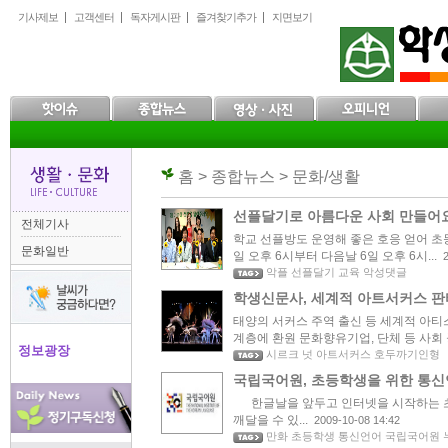
본
메
하
기사제보
고객센터
독자게시판
즐겨찾기추가
지면보기
문
인
위
으
메
메
로
뉴
뉴
바
로
로
로
바
바
가
로
로
기
가
가
기
기
홈 > 종합뉴스 > 문화/생활
선플달기로 아름다운 사회 만들어
전체기사
학교 선플방도 운영해 좋은 호응 얻어 초등
문화일반
일 오후 6시부터 다음날 6일 오후 6시...
악플 선플달기 교육 악성댓글
학생신문사, 세계적 아트서커스 판타
태양의 서커스 주역 출신 등 세계적 아티
계층에 환원 문화향유기업, 단체 등 사회 공
정보광장
시르크 넛 아트서커스 호두까기인형
국립국어원, 초등학생을 위한 통신
한글날을 앞두고 인터넷을 시작하는 
깨달을 수 있...
2009-10-08 14:42
만화 초등학생 통신언어 국립국어원 