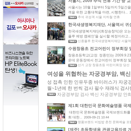
서울시, 2009 추석 연휴 기간 중
서울시는 10월 1일부터 5일까지 5일간
객을 위한 교통대책을 마련, 시행한다...
추석 귀성객 서울 지하철 연휴
한국새생명복지재단, 서울역서 귀
한국새생명복지재단(회장송창익)은 오는 
플루 예방 캠페인'을 실시할 예정이라고...
신종플루 한국새생명복지재단 서울역
수원창용초 전교어린이 정부회장 
창용초등학교(교장. 정종민)는 2009.9.
운데 운동장에서 전교어린이 정부회장 및 학
선거 교장 창용초등 어린이회장 당선
여성을 위협하는 자궁경부암, 백신
성 접촉 인한 인유두종 바이러스가 자궁경부
월~1년에 한 번씩 검사 필수 재래식 검사법
자궁경부암 검사 백신 자궁경부암 안
제1회 대한민국 문화예술명품 국제
대한민국 문화예술명품 국제브랜드화를 위
회 대한...
2009-09-21 10:44
명품브랜드 비빕밥 춘천 문화예술 포
[제주] 초등학생용 관광교육자료 