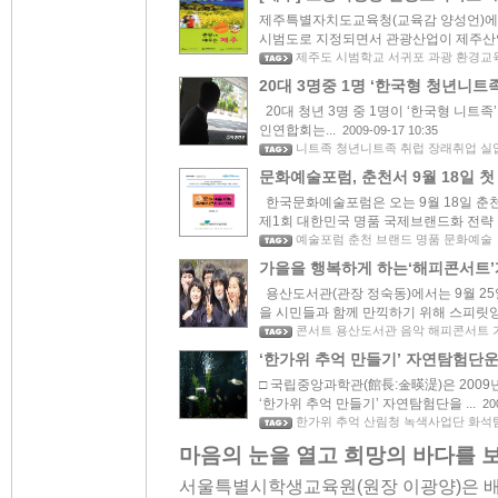
제주특별자치도교육청(교육감 양성언)에
시범도로 지정되면서 관광산업이 제주산업에
제주도 시범학교 서귀포 과광 환경교
20대 3명중 1명 ‘한국형 청년니트족
20대 청년 3명 중 1명이 ‘한국형 니트
인연합회는...
2009-09-17 10:35
니트족 청년니트족 취럽 장래취업 실
문화예술포럼, 춘천서 9월 18일 첫
한국문화예술포럼은 오는 9월 18일 춘
제1회 대한민국 명품 국제브랜드화 전략 심
예술포럼 춘천 브랜드 명품 문화예술
가을을 행복하게 하는‘해피콘서트
용산도서관(관장 정숙동)에서는 9월 25
을 시민들과 함께 만끽하기 위해 스피릿앙상
콘서트 용산도서관 음악 해피콘서트 
‘한가위 추억 만들기’ 자연탐험단
□ 국립중앙과학관(館長:金暎湜)은 2009
‘한가위 추억 만들기’ 자연탐험단을 ...
20
한가위 추억 산림청 녹색사업단 화석
마음의 눈을 열고 희망의 바다를 
서울특별시학생교육원(원장 이광양)은 배