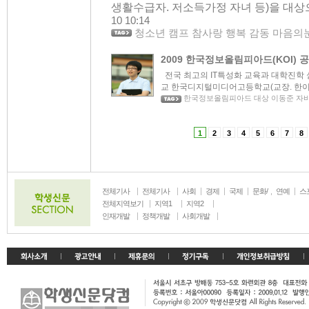
생활수급자. 저소득가정 자녀 등)을 대상
10 10:14
청소년 캠프 참사랑 행복 감동 마음의
2009 한국정보올림피아드(KOI) 
전국 최고의 IT특성화 교육과 대학진학 
교 한국디지털미디어고등학교(교장. 한이헌)
한국정보올림피아드 대상 이동준 자
1
2
3
4
5
6
7
8
전체기사
전체기사
사회
경제
국제
문화/
연예
스
생활
전체지역보기
지역1
지역2
인재개발
정책개발
사회개발