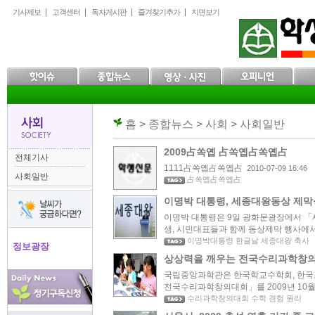
본
메
하
기사제보
고객센터
독자게시판
즐겨찾기추가
지면보기
문
인
위
으
메
메
로
뉴
뉴
바
로
로
로
바
바
가
로
로
기
가
가
기
기
홈 > 종합뉴스 > 사회 > 사회일반
2009占쏙옙 占쏙옙占쏙옙占
전체기사
1111占쏙옙占쏙옙占
2010-07-09 16:46
사회일반
占쏙옙占쏙옙占
이명박 대통령, 세종대왕동상 제막
이명박 대통령은 9일 광화문광장에서 
생, 시민대표들과 함께 동상제막 행사에서 
이명박대통령 한글날 세종대왕 축사
정보광장
상상력을 깨우는 전국수리과학창의
국립중앙과학관은 한국학교수학회, 한국
전국수리과학창의대회」를 2009년 10월 10
수리과학창의대회 수학 경험 원리