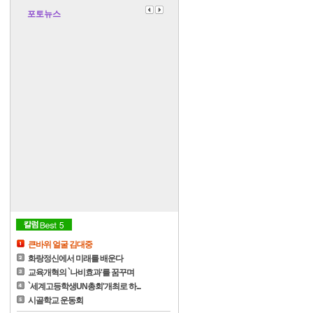
포토뉴스
큰바위 얼굴 김대중
화랑정신에서 미래를 배운다
교육개혁의 `나비효과'를 꿈꾸며
`세계고등학생UN총회'개최로 하...
시골학교 운동회