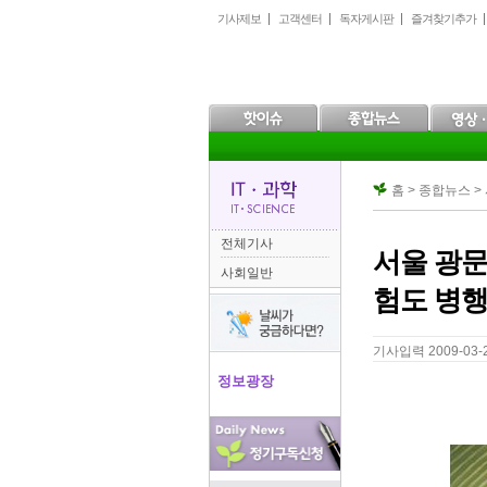
본
메
하
기사제보
고객센터
독자게시판
즐겨찾기추가
문
인
위
으
메
메
로
뉴
뉴
바
로
로
로
바
바
가
로
로
기
가
가
기
기
홈 > 종합뉴스 >
전체기사
서울 광문
사회일반
험도 병
기사입력 2009-03-24
정보광장