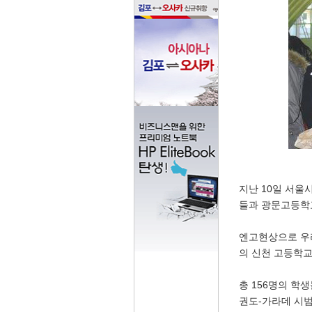
지난 10일 서울
들과 광문고등학
엔고현상으로 우
의 신천 고등학교
총 156명의 학
권도-가라데 시범