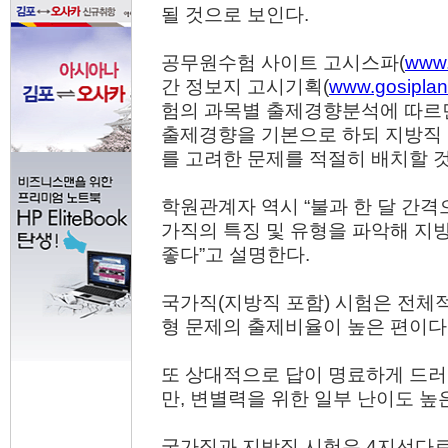
될 것으로 보인다.
공무원수험 사이트 고시스파(
www.
간 정보지 고시기획(
www.gosipla
험의 과목별 출제경향분석에 따르면
출제경향을 기본으로 하되 지방직
를 고려한 문제를 적절히 배치할 것
학원관계자 역시 “불과 한 달 간격
가직의 특징 및 유형을 파악해 지
좋다”고 설명한다.
국가직(지방직 포함) 시험은 전체적
형 문제의 출제비율이 높은 편이다
또 상대적으로 답이 명료하게 드
만, 변별력을 위한 일부 난이도 높
국가직과 지방직 시험은 4지선다로