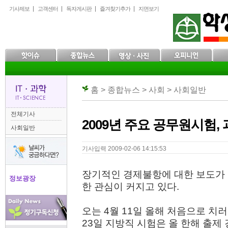
본
메
하
기사제보
고객센터
독자게시판
즐겨찾기추가
지면보기
문
인
위
으
메
메
로
뉴
뉴
바
로
로
로
바
바
가
로
로
기
가
가
기
기
홈 > 종합뉴스 > 사회 > 사회일반
전체기사
2009년 주요 공무원시험,
사회일반
기사입력 2009-02-06 14:15:53
장기적인 경제불항에 대한 보도가
정보광장
한 관심이 커지고 있다.
오는 4월 11일 올해 처음으로 치
23일 지방직 시험은 올 한해 출제