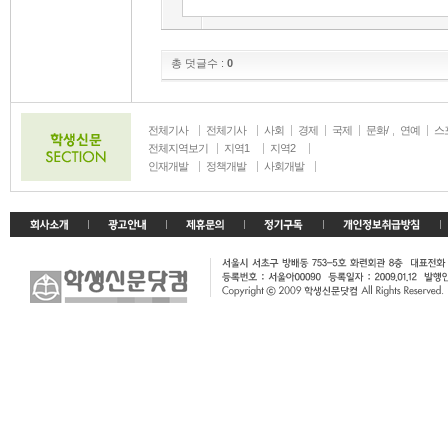
총 덧글수 :
0
전체기사
전체기사
사회
경제
국제
문화/
연예
스
생활
전체지역보기
지역1
지역2
인재개발
정책개발
사회개발