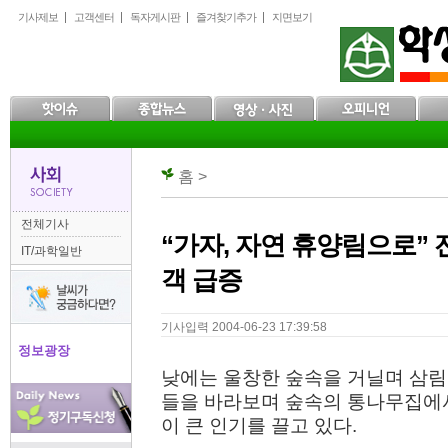
본
메
하
기사제보
고객센터
독자게시판
즐겨찾기추가
지면보기
문
인
위
으
메
메
로
뉴
뉴
바
로
로
로
바
바
가
로
로
기
가
가
기
기
홈 >
전체기사
“가자, 자연 휴양림으로” 
IT/과학일반
객 급증
기사입력 2004-06-23 17:39:58
정보광장
낮에는 울창한 숲속을 거닐며 삼림
들을 바라보며 숲속의 통나무집에서
이 큰 인기를 끌고 있다.