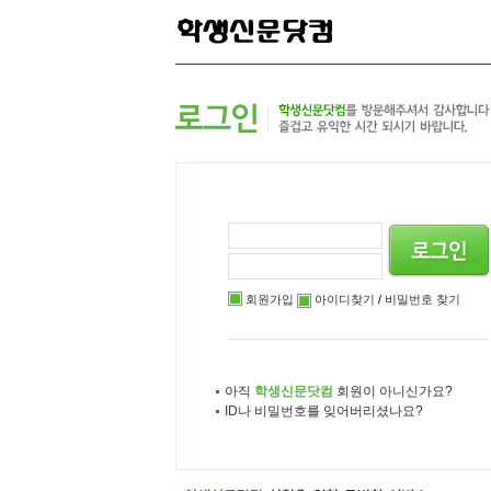
본
메
하
문
인
위
으
메
메
로
뉴
뉴
바
로
로
로
바
바
가
로
로
기
가
가
기
기
회원가입
아이디찾기
/
비밀번호 찾기
아직
학생신문닷컴
회원이 아니신가요?
ID나 비밀번호를 잊어버리셨나요?